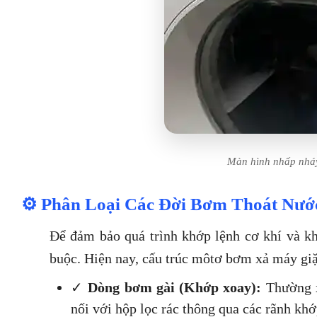
Màn hình nhấp nháy 
⚙️ Phân Loại Các Đời Bơm Thoát Nước
Để đảm bảo quá trình khớp lệnh cơ khí và khô
buộc. Hiện nay, cấu trúc môtơ bơm xả máy giặ
✓
Dòng bơm gài (Khớp xoay):
Thường x
nối với hộp lọc rác thông qua các rãnh kh