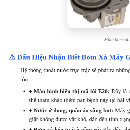
Môtơ bơm xả m
⚠️ Dấu Hiệu Nhận Biết Bơm Xả Máy Gi
Hệ thống thoát nước trục trặc sẽ phát ra nhữ
tôn:
♦
Màn hình hiển thị mã lỗi E20:
Đây là c
thể tham khảo thêm pan bệnh này tại bài v
♦
Nước ứ đọng, quần áo sũng bọt:
Máy gi
giặt không được vắt khô, dẫn đến tình trạ
♦
Bơm xả kêu to ù ù gầm rú:
Khi đến chu