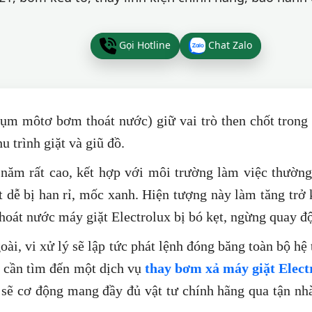
Gọi Hotline
Chat Zalo
ụm môtơ bơm thoát nước) giữ vai trò then chốt trong 
u trình giặt và giũ đồ.
năm rất cao, kết hợp với môi trường làm việc thườn
 dễ bị han rỉ, mốc xanh. Hiện tượng này làm tăng trở
hoát nước máy giặt Electrolux bị bó kẹt, ngừng quay độ
i, vi xử lý sẽ lập tức phát lệnh đóng băng toàn bộ hệ t
n cần tìm đến một dịch vụ
thay bơm xả máy giặt Elect
 sẽ cơ động mang đầy đủ vật tư chính hãng qua tận nh