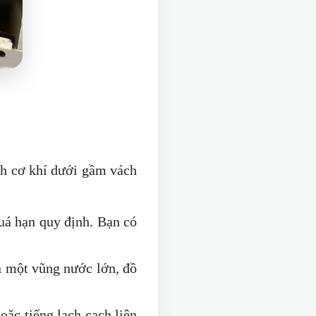
anh cơ khí dưới gầm vách
quá hạn quy định. Bạn có
n một vũng nước lớn, đồ
oặc tiếng lạch cạch liên