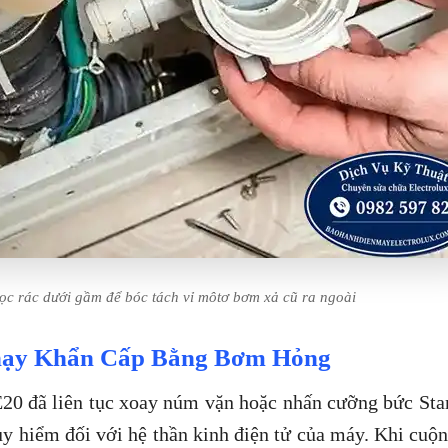
lọc rác dưới gầm để bóc tách vỉ môtơ bơm xả cũ ra ngoài
hạy Khẩn Cấp Bằng Bơm Hỏng
E20 đã liên tục xoay núm vặn hoặc nhấn cưỡng bức Sta
y hiểm đối với hệ thần kinh điện tử của máy. Khi cuộ