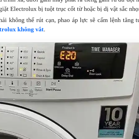
ặt Electrolux bị tuột trục cốt từ hoặc bị dị vật sắc nh
ải không thể rút cạn, phao áp lực sẽ cấm lệnh tăng t
trolux không vắt
.