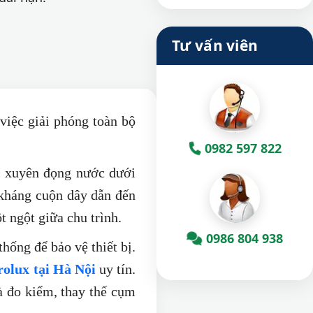
Tư vấn viên
việc giải phóng toàn bộ
0982 597 822
g xuyên đọng nước dưới
 kháng cuộn dây dẫn đến
t ngột giữa chu trình.
0986 804 938
hống để bảo vệ thiết bị.
rolux tại Hà Nội
uy tín.
à đo kiểm, thay thế cụm