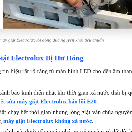
áy giặt Electrolux lõi đồng đúc nguyên khối tiêu chuẩn
ặt Electrolux Bị Hư Hỏng
ng tín hiệu rất rõ ràng từ màn hình LED cho đến âm th
ảnh báo kinh điển nhất khi thời gian xả nước thải bị 
iết
sửa máy giặt Electrolux báo lỗi E20
.
ặt chạy hết thời gian nhưng lồng giặt vẫn chứa nguyê
ng
máy giặt Electrolux không xả nước
.
 trình xả, dưới gầm máy phát ra tiếng gầm rú dữ dội h