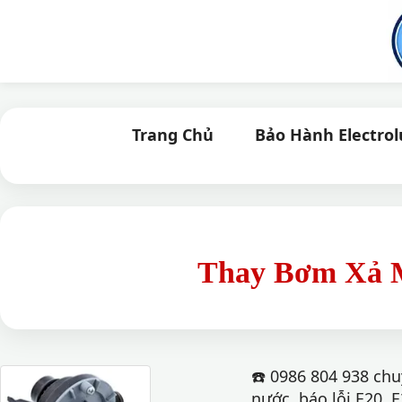
Trang Chủ
Bảo Hành Electro
Thay Bơm Xả Má
☎️ 0986 804 938 chu
nước, báo lỗi E20, 